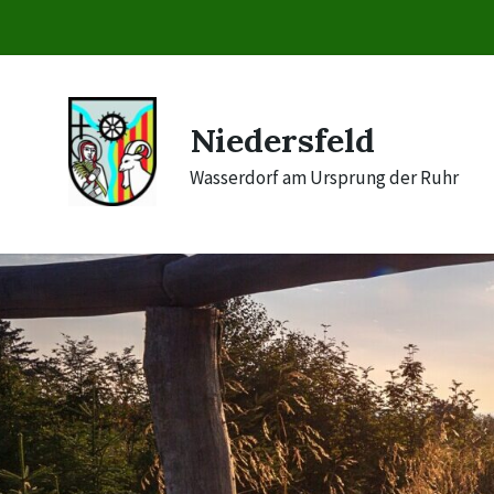
Skip
Skip
Skip
to
to
to
content
main
footer
navigation
Niedersfeld
Wasserdorf am Ursprung der Ruhr