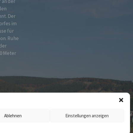
f an der
len
nt. Der
orfes im
sse für
ion. Ruhe
der
0 Meter
Ablehnen
Einstellungen anzeigen