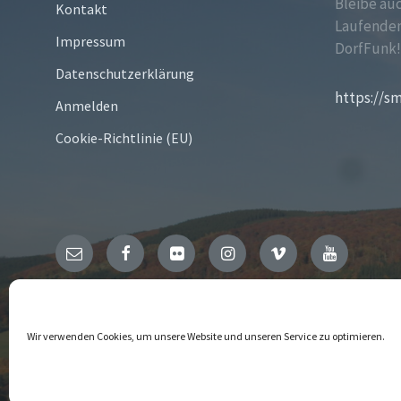
Bleibe au
Kontakt
Laufenden
Impressum
DorfFunk
Datenschutzerklärung
https://s
Anmelden
Cookie-Richtlinie (EU)
Email
Facebook
Flickr
Instagram
Vimeo
YouTube
© 2026 Niedersfeld
Wir verwenden Cookies, um unsere Website und unseren Service zu optimieren.