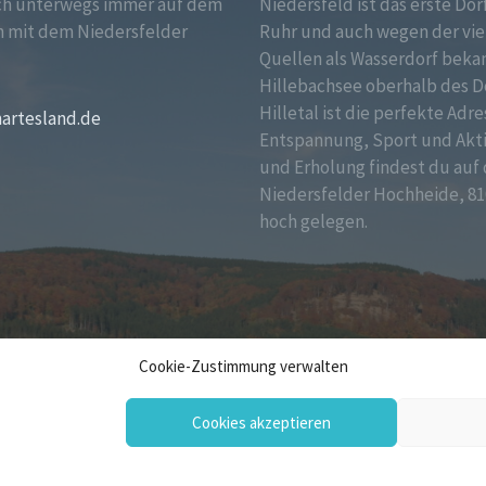
ch unterwegs immer auf dem
Niedersfeld ist das erste Dor
 mit dem Niedersfelder
Ruhr und auch wegen der vie
!
Quellen als Wasserdorf bekan
Hillebachsee oberhalb des D
Hilletal ist die perfekte Adre
martesland.de
Entspannung, Sport und Akt
und Erholung findest du auf 
Niedersfelder Hochheide, 81
hoch gelegen.
Cookie-Zustimmung verwalten
Cookies akzeptieren