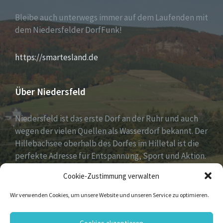
Bleibe auch unterwegs immer auf dem Laufenden mit
dem Niedersfelder DorfFunk!
https://smartesland.de
Über Niedersfeld
Niedersfeld ist das erste Dorf an der Ruhr und auch
wegen der vielen Quellen als Wasserdorf bekannt. Der
Hillebachsee oberhalb des Dorfes im Hilletal ist die
perfekte Adresse für Entspannung, Sport und Aktion.
Ruhe und Erholung findest du auf der Niedersfelder
Cookie-Zustimmung verwalten
Hochheide, 810 Meter hoch gelegen.
Wir verwenden Cookies, um unsere Website und unseren Service zu optimieren.
Email
Facebook
Flickr
Instagram
Vimeo
YouTube