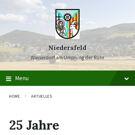
Skip
Skip
Skip
to
to
to
content
main
footer
navigation
Niedersfeld
Wasserdorf am Ursprung der Ruhr
Menu
HOME
AKTUELLES
25 Jahre