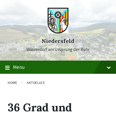
Skip
Skip
Skip
to
to
to
content
main
footer
navigation
Niedersfeld
Wasserdorf am Ursprung der Ruhr
Menu
HOME
AKTUELLES
36 Grad und