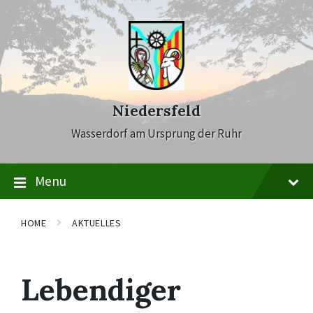
Skip
Skip
Skip
to
to
to
content
main
footer
navigation
Niedersfeld
Wasserdorf am Ursprung der Ruhr
Menu
HOME
AKTUELLES
Lebendiger