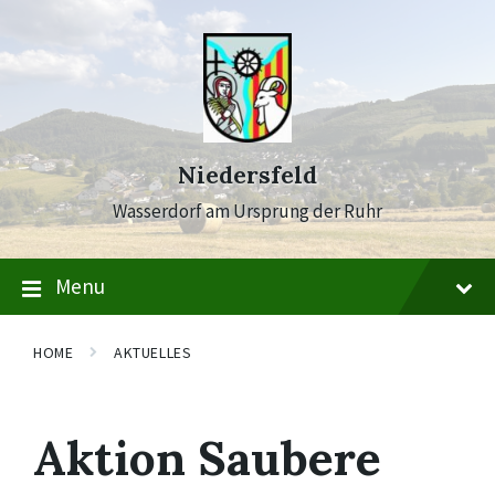
Skip
Skip
Skip
to
to
to
content
main
footer
navigation
Niedersfeld
Wasserdorf am Ursprung der Ruhr
Menu
HOME
AKTUELLES
Aktion Saubere