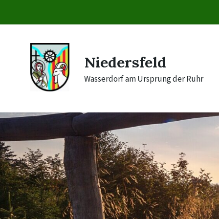
Skip
Skip
Skip
to
to
to
content
main
footer
navigation
Niedersfeld
Wasserdorf am Ursprung der Ruhr