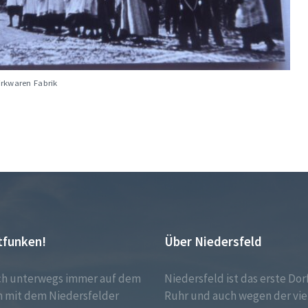
irkwaren Fabrik
tfunken!
Über Niedersfeld
ch unterwegs immer auf dem
Niedersfeld ist das erste Dor
 mit dem Niedersfelder
Ruhr und auch wegen der vie