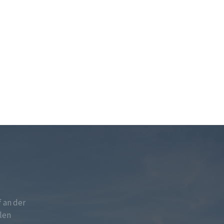
f an der
len