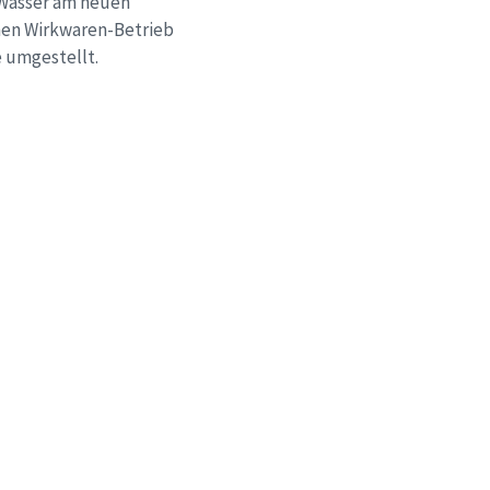
h Wasser am neuen
inen Wirkwaren-Betrieb
 umgestellt.