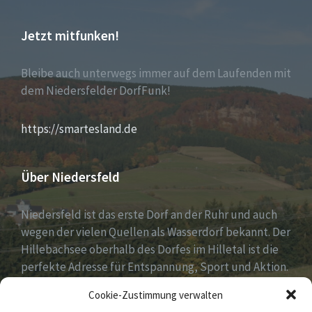
Jetzt mitfunken!
Bleibe auch unterwegs immer auf dem Laufenden mit
dem Niedersfelder DorfFunk!
https://smartesland.de
Über Niedersfeld
Niedersfeld ist das erste Dorf an der Ruhr und auch
wegen der vielen Quellen als Wasserdorf bekannt. Der
Hillebachsee oberhalb des Dorfes im Hilletal ist die
perfekte Adresse für Entspannung, Sport und Aktion.
Ruhe und Erholung findest du auf der Niedersfelder
Cookie-Zustimmung verwalten
Hochheide, 810 Meter hoch gelegen.