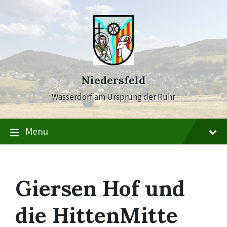
Skip
Skip
Skip
to
to
to
content
main
footer
navigation
Niedersfeld
Wasserdorf am Ursprung der Ruhr
Menu
Giersen Hof und
die HittenMitte