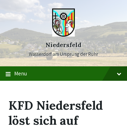
Skip
Skip
Skip
to
to
to
content
main
footer
navigation
Niedersfeld
Wasserdorf am Ursprung der Ruhr
Menu
KFD Niedersfeld
löst sich auf