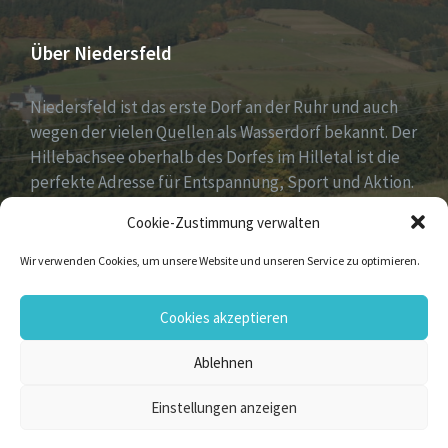
Über Niedersfeld
Niedersfeld ist das erste Dorf an der Ruhr und auch
wegen der vielen Quellen als Wasserdorf bekannt. Der
Hillebachsee oberhalb des Dorfes im Hilletal ist die
perfekte Adresse für Entspannung, Sport und Aktion.
Ruhe und Erholung findest du auf der Niedersfelder
Cookie-Zustimmung verwalten
Hochheide, 810 Meter hoch gelegen.
Wir verwenden Cookies, um unsere Website und unseren Service zu optimieren.
Email
Facebook
Flickr
Instagram
Vimeo
YouTube
Cookies akzeptieren
Ablehnen
© 2026 Niedersfeld
Einstellungen anzeigen