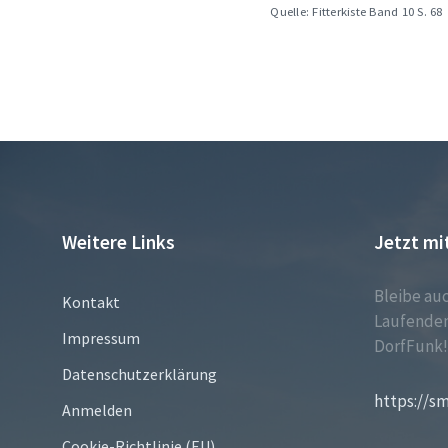
Quelle: Fitterkiste Band 10 S. 68
Weitere Links
Jetzt mi
Bleibe au
Kontakt
Laufenden
Impressum
DorfFunk
Datenschutzerklärung
https://s
Anmelden
Cookie-Richtlinie (EU)