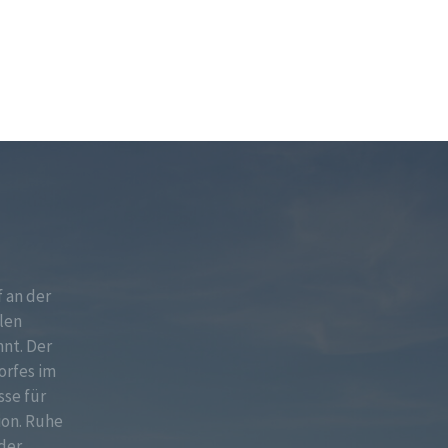
f an der
len
nt. Der
orfes im
sse für
ion. Ruhe
der