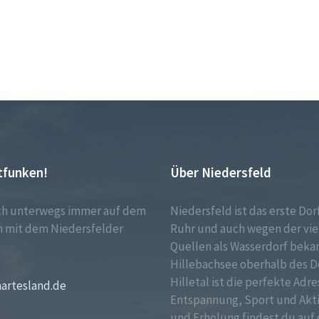
tfunken!
Über Niedersfeld
ch unterwegs immer auf dem
Niedersfeld ist das erste Dor
 mit dem Niedersfelder
Ruhr und auch wegen der vie
!
Quellen als Wasserdorf bekan
Hillebachsee oberhalb des D
Hilletal ist die perfekte Adre
martesland.de
Entspannung, Sport und Akt
und Erholung findest du auf 