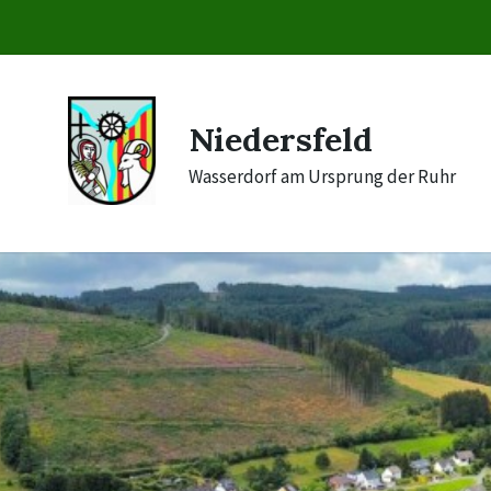
Skip
Skip
Skip
to
to
to
content
main
footer
navigation
Niedersfeld
Wasserdorf am Ursprung der Ruhr