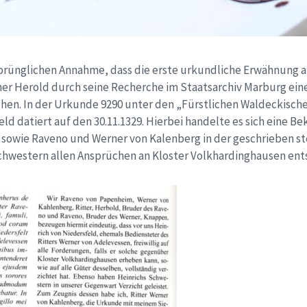
prünglichen Annahme, dass die erste urkundliche Erwähnung 
er Herold durch seine Recherche im Staatsarchiv Marburg ei
chen. In der Urkunde 9290 unter den „Fürstlichen Waldeckisch
ld datiert auf den 30.11.1329. Hierbei handelte es sich eine 
owie Raveno und Werner von Kalenberg in der geschrieben ste
chwestern allen Ansprüchen an Kloster Volkhardinghausen ent