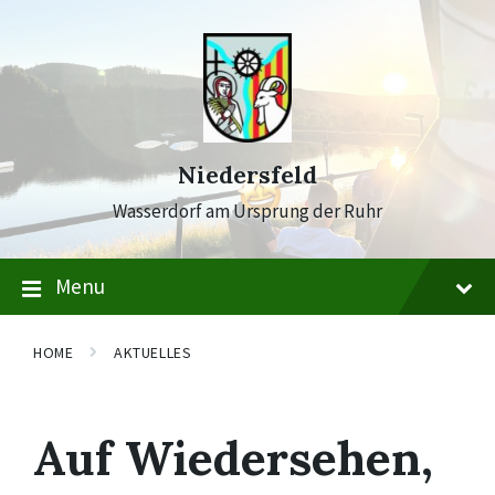
Skip
Skip
Skip
to
to
to
content
main
footer
navigation
Niedersfeld
Wasserdorf am Ursprung der Ruhr
Menu
HOME
AKTUELLES
Auf Wiedersehen,