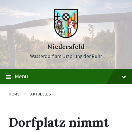
Skip
Skip
Skip
to
to
to
content
main
footer
navigation
Niedersfeld
Wasserdorf am Ursprung der Ruhr
Menu
HOME
AKTUELLES
Dorfplatz nimmt