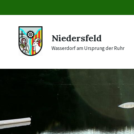
Skip
Skip
Skip
to
to
to
content
main
footer
navigation
Niedersfeld
Wasserdorf am Ursprung der Ruhr