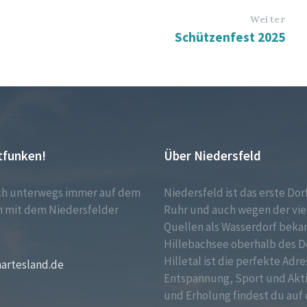
Weiter
Schützenfest 2025
tfunken!
Über Niedersfeld
ch unterwegs immer auf dem
Niedersfeld ist das erste Dor
 mit dem Niedersfelder
Ruhr und auch wegen der vie
!
Quellen als Wasserdorf bekan
Hillebachsee oberhalb des D
Hilletal ist die perfekte Adre
martesland.de
Entspannung, Sport und Akt
und Erholung findest du auf 