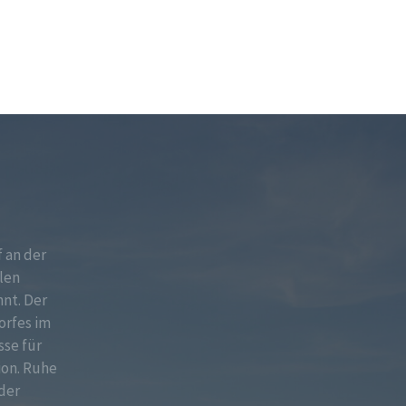
f an der
len
nt. Der
orfes im
sse für
ion. Ruhe
der