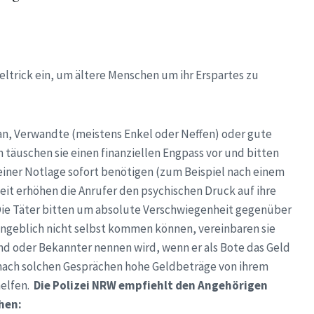
eltrick ein, um ältere Menschen um ihr Erspartes zu
an, Verwandte (meistens Enkel oder Neffen) oder gute
 täuschen sie einen finanziellen Engpass vor und bitten
einer Notlage sofort benötigen (zum Beispiel nach einem
eit erhöhen die Anrufer den psychischen Druck auf ihre
“ Die Täter bitten um absolute Verschwiegenheit gegenüber
angeblich nicht selbst kommen können, vereinbaren sie
nd oder Bekannter nennen wird, wenn er als Bote das Geld
r nach solchen Gesprächen hohe Geldbeträge von ihrem
helfen.
Die Polizei NRW empfiehlt den Angehörigen
hen: