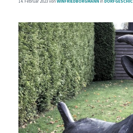
14. Februar 2023
von
WINFRIEDBORGMANN
in
DORFGESCHI