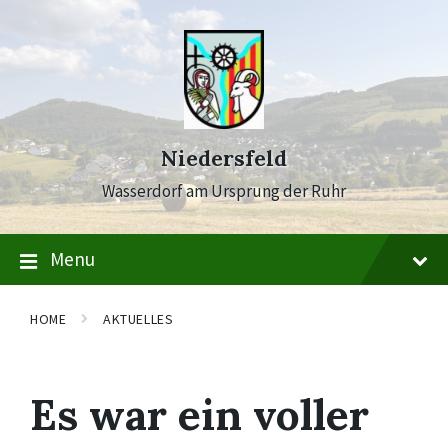
Skip
Skip
Skip
to
to
to
content
main
footer
navigation
Niedersfeld
Wasserdorf am Ursprung der Ruhr
Menu
HOME
AKTUELLES
Es war ein voller