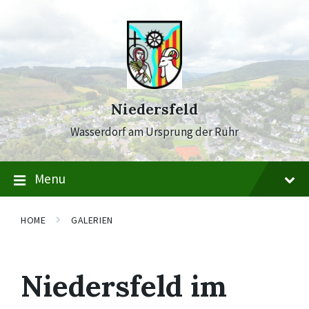
Skip
Skip
Skip
to
to
to
content
main
footer
navigation
Niedersfeld
Wasserdorf am Ursprung der Ruhr
Menu
HOME
GALERIEN
Niedersfeld im