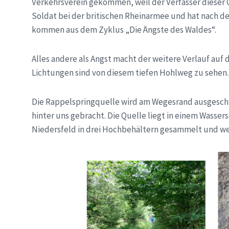
Verkehrsverein gekommen, weil der Verfasser dieser Ge
Soldat bei der britischen Rheinarmee und hat nach de
kommen aus dem Zyklus „Die Ängste des Waldes“.
Alles andere als Angst macht der weitere Verlauf au
Lichtungen sind von diesem tiefen Hohlweg zu sehen.
Die Rappelspringquelle wird am Wegesrand ausgeschild
hinter uns gebracht. Die Quelle liegt in einem Wasse
Niedersfeld in drei Hochbehältern gesammelt und weit