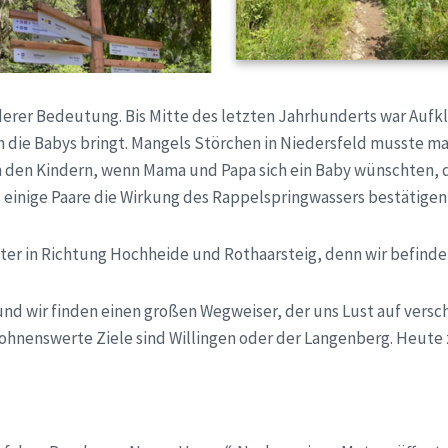
derer Bedeutung. Bis Mitte des letzten Jahrhunderts war Aufkl
 die Babys bringt. Mangels Störchen in Niedersfeld musste man
n den Kindern, wenn Mama und Papa sich ein Baby wünschten, d
ss einige Paare die Wirkung des Rappelspringwassers bestätig
iter in Richtung Hochheide und Rothaarsteig, denn wir befind
nd wir finden einen großen Wegweiser, der uns Lust auf versc
e lohnenswerte Ziele sind Willingen oder der Langenberg. Heute 