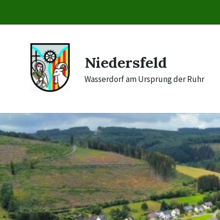
Skip
Skip
Skip
to
to
to
content
main
footer
navigation
Niedersfeld
Wasserdorf am Ursprung der Ruhr