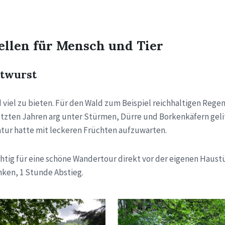
ellen für Mensch und Tier
atwurst
iel zu bieten. Für den Wald zum Beispiel reichhaltigen Regen. 
letzten Jahren arg unter Stürmen, Dürre und Borkenkäfern gelit
tur hatte mit leckeren Früchten aufzuwarten.
ig für eine schöne Wandertour direkt vor der eigenen Haustür.
nken, 1 Stunde Abstieg.