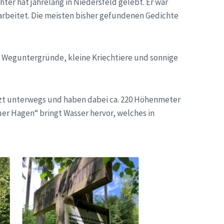
ter hat jahrelang in Niedersfeld gelebt. Er war
rarbeitet. Die meisten bisher gefundenen Gedichte
e Weguntergründe, kleine Kriechtiere und sonnige
etzt unterwegs und haben dabei ca. 220 Höhenmeter
er Hagen“ bringt Wasser hervor, welches in