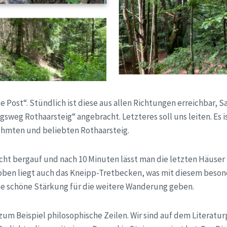
te Post“. Stündlich ist diese aus allen Richtungen erreichbar,
weg Rothaarsteig“ angebracht. Letzteres soll uns leiten. Es ist
ühmten und beliebten Rothaarsteig.
cht bergauf und nach 10 Minuten lässt man die letzten Häuser N
r oben liegt auch das Kneipp-Tretbecken, was mit diesem beson
ine schöne Stärkung für die weitere Wanderung geben.
m Beispiel philosophische Zeilen. Wir sind auf dem Literaturp