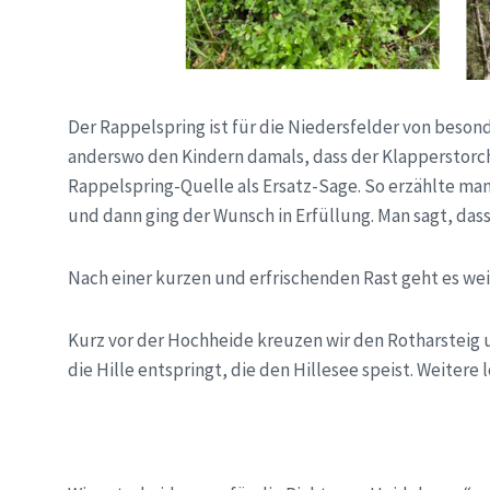
Der Rappelspring ist für die Niedersfelder von beson
anderswo den Kindern damals, dass der Klapperstorch
Rappelspring-Quelle als Ersatz-Sage. So erzählte ma
und dann ging der Wunsch in Erfüllung. Man sagt, da
Nach einer kurzen und erfrischenden Rast geht es we
Kurz vor der Hochheide kreuzen wir den Rotharsteig u
die Hille entspringt, die den Hillesee speist. Weiter