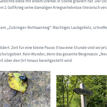
dichte diese mit einem Dremel in Steine graviert hat. Der Dich
m 2. Golfkrieg seine damaligen Kriegserlebnisse literarisch ve
f dem „Zubringer-Rothaarsteig“. Mächtiges Laubgehölz, schroff
ert. Zeit für eine kleine Pause. Etwa eine Stunde sind wir j
rschutzgebiet. Kein Wunder, denn das gesamte Bergmassiv „Neu
 über den Ort hinaus bereitgestellt wird.