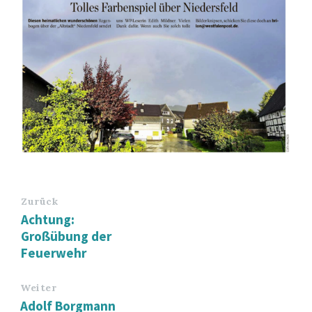
Zurück
Achtung:
Großübung der
Feuerwehr
Weiter
Adolf Borgmann