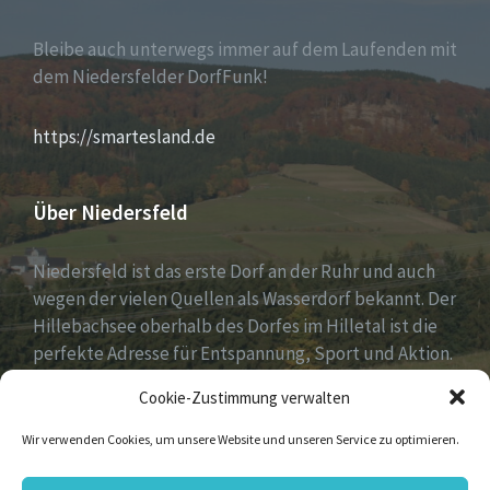
Bleibe auch unterwegs immer auf dem Laufenden mit
dem Niedersfelder DorfFunk!
https://smartesland.de
Über Niedersfeld
Niedersfeld ist das erste Dorf an der Ruhr und auch
wegen der vielen Quellen als Wasserdorf bekannt. Der
Hillebachsee oberhalb des Dorfes im Hilletal ist die
perfekte Adresse für Entspannung, Sport und Aktion.
Ruhe und Erholung findest du auf der Niedersfelder
Cookie-Zustimmung verwalten
Hochheide, 810 Meter hoch gelegen.
Wir verwenden Cookies, um unsere Website und unseren Service zu optimieren.