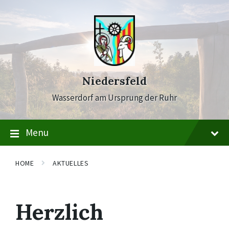
Skip
Skip
Skip
to
to
to
content
main
footer
navigation
Niedersfeld
Wasserdorf am Ursprung der Ruhr
Menu
HOME
AKTUELLES
Herzlich