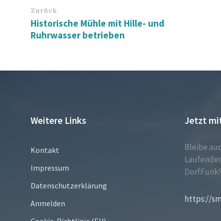
Zurück
Historische Mühle mit Hille- und
Ruhrwasser betrieben
Weitere Links
Jetzt mi
Bleibe au
Kontakt
Laufenden
Impressum
DorfFunk
Datenschutzerklärung
https://s
Anmelden