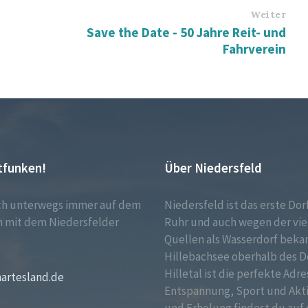
Weiter
Save the Date - 50 Jahre Reit- und
Fahrverein
tfunken!
Über Niedersfeld
ch unterwegs immer auf dem
Niedersfeld ist das erste Dor
 mit dem Niedersfelder
Ruhr und auch wegen der vie
!
Quellen als Wasserdorf bekan
Hillebachsee oberhalb des D
Hilletal ist die perfekte Adre
martesland.de
Entspannung, Sport und Akt