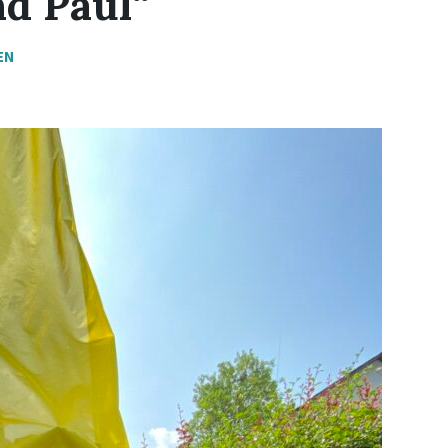
nd Paul“
EN