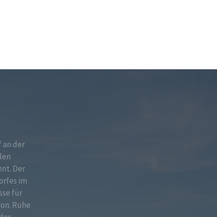
f an der
len
nt. Der
orfes im
sse für
ion. Ruhe