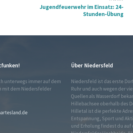
Jugendfeuerwehr im Einsatz: 24-
Stunden-Übung
tfunken!
Über Niedersfeld
ch unterwegs immer auf dem
Niedersfeld ist das erste Dor
 mit dem Niedersfelder
Ruhr und auch wegen der vie
!
Quellen als Wasserdorf bekan
Hillebachsee oberhalb des D
Hilletal ist die perfekte Adre
martesland.de
Entspannung, Sport und Akt
und Erholung findest du auf 