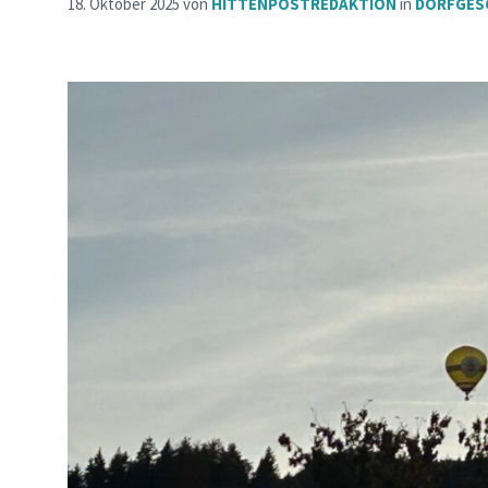
18. Oktober 2025
von
HITTENPOSTREDAKTION
in
DORFGES