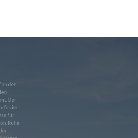
f an der
len
nt. Der
orfes im
sse für
ion. Ruhe
der