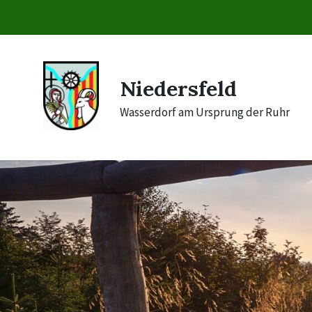
Skip
Skip
Skip
to
to
to
content
main
footer
navigation
Niedersfeld
Wasserdorf am Ursprung der Ruhr