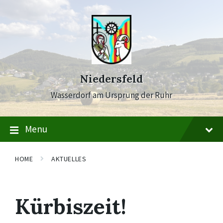
Skip
Skip
Skip
to
to
to
content
main
footer
navigation
Niedersfeld
Wasserdorf am Ursprung der Ruhr
Menu
HOME
AKTUELLES
Kürbiszeit!