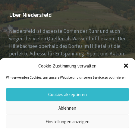
Über Niedersfeld
Niedersfeld ist das erste Dorf an der Ruhr und auch
wegen der vielen Quellen als Wasserdorf bekannt. Der
Hillebachsee oberhalb des Dorfes im Hilletal ist die
perfekte Adresse für Entspannung, Sport und Aktion.
Ruhe und Erholung findest du auf der Niedersfelder
Cookie-Zustimmung verwalten
Hochheide, 810 Meter hoch gelegen.
Wir verwenden Cookies, um unsere Website und unseren Service zu optimieren.
Email
Facebook
Flickr
Instagram
Vimeo
YouTube
Cookies akzeptieren
Ablehnen
© 2026 Niedersfeld
Einstellungen anzeigen