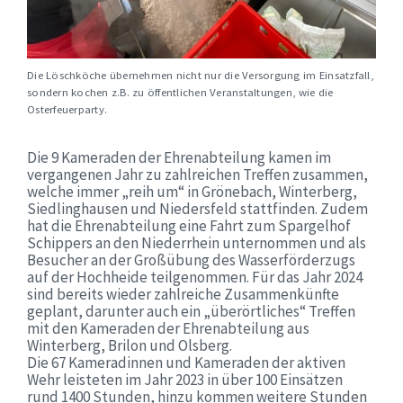
Die Löschköche übernehmen nicht nur die Versorgung im Einsatzfall,
sondern kochen z.B. zu öffentlichen Veranstaltungen, wie die
Osterfeuerparty.
Die 9 Kameraden der Ehrenabteilung kamen im
vergangenen Jahr zu zahlreichen Treffen zusammen,
welche immer „reih um“ in Grönebach, Winterberg,
Siedlinghausen und Niedersfeld stattfinden. Zudem
hat die Ehrenabteilung eine Fahrt zum Spargelhof
Schippers an den Niederrhein unternommen und als
Besucher an der Großübung des Wasserförderzugs
auf der Hochheide teilgenommen. Für das Jahr 2024
sind bereits wieder zahlreiche Zusammenkünfte
geplant, darunter auch ein „überörtliches“ Treffen
mit den Kameraden der Ehrenabteilung aus
Winterberg, Brilon und Olsberg.
Die 67 Kameradinnen und Kameraden der aktiven
Wehr leisteten im Jahr 2023 in über 100 Einsätzen
rund 1400 Stunden, hinzu kommen weitere Stunden