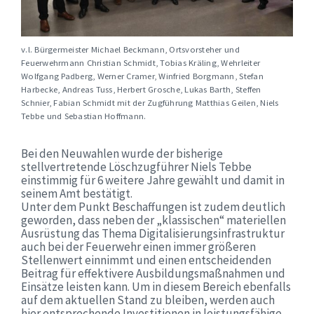
v.l. Bürgermeister Michael Beckmann, Ortsvorsteher und
Feuerwehrmann Christian Schmidt, Tobias Kräling, Wehrleiter
Wolfgang Padberg, Werner Cramer, Winfried Borgmann, Stefan
Harbecke, Andreas Tuss, Herbert Grosche, Lukas Barth, Steffen
Schnier, Fabian Schmidt mit der Zugführung Matthias Geilen, Niels
Tebbe und Sebastian Hoffmann.
Bei den Neuwahlen wurde der bisherige
stellvertretende Löschzugführer Niels Tebbe
einstimmig für 6 weitere Jahre gewählt und damit in
seinem Amt bestätigt.
Unter dem Punkt Beschaffungen ist zudem deutlich
geworden, dass neben der „klassischen“ materiellen
Ausrüstung das Thema Digitalisierungsinfrastruktur
auch bei der Feuerwehr einen immer größeren
Stellenwert einnimmt und einen entscheidenden
Beitrag für effektivere Ausbildungsmaßnahmen und
Einsätze leisten kann. Um in diesem Bereich ebenfalls
auf dem aktuellen Stand zu bleiben, werden auch
hier entsprechende Investitionen in leistungsfähige