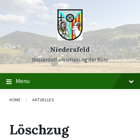
Skip
Skip
Skip
to
to
to
content
main
footer
navigation
Niedersfeld
Wasserdorf am Ursprung der Ruhr
Menu
HOME
AKTUELLES
Löschzug