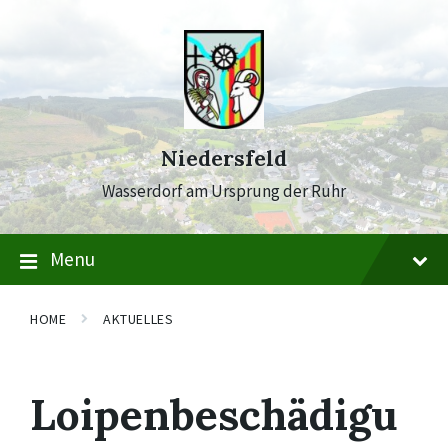
Skip
Skip
Skip
to
to
to
content
main
footer
navigation
Niedersfeld
Wasserdorf am Ursprung der Ruhr
Menu
HOME
AKTUELLES
Loipenbeschädigu