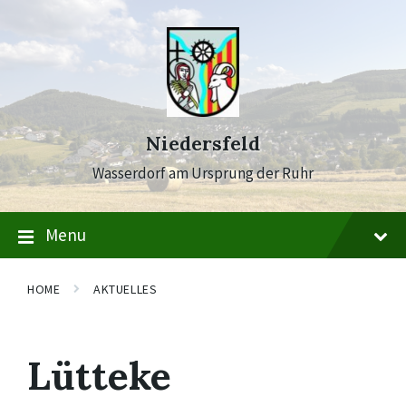
Skip
Skip
Skip
to
to
to
content
main
footer
navigation
Niedersfeld
Wasserdorf am Ursprung der Ruhr
Menu
HOME
AKTUELLES
Lütteke