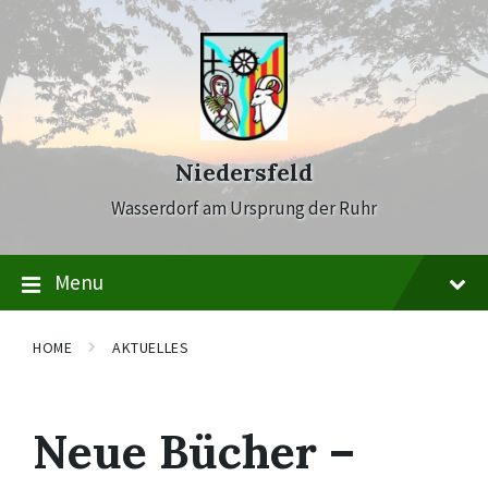
Skip
Skip
Skip
to
to
to
content
main
footer
navigation
Niedersfeld
Wasserdorf am Ursprung der Ruhr
Menu
HOME
AKTUELLES
Neue Bücher –