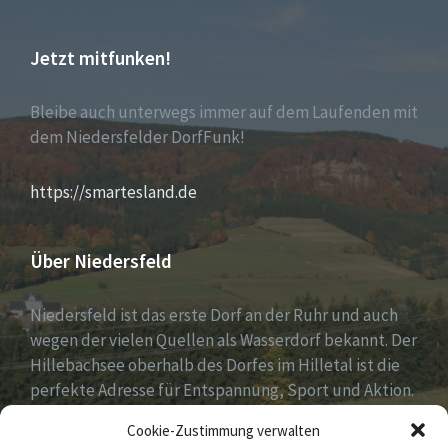
Jetzt mitfunken!
Bleibe auch unterwegs immer auf dem Laufenden mit
dem Niedersfelder DorfFunk!
https://smartesland.de
Über Niedersfeld
Niedersfeld ist das erste Dorf an der Ruhr und auch
wegen der vielen Quellen als Wasserdorf bekannt. Der
Hillebachsee oberhalb des Dorfes im Hilletal ist die
perfekte Adresse für Entspannung, Sport und Aktion.
Ruhe und Erholung findest du auf der Niedersfelder
Cookie-Zustimmung verwalten
Hochheide, 810 Meter hoch gelegen.