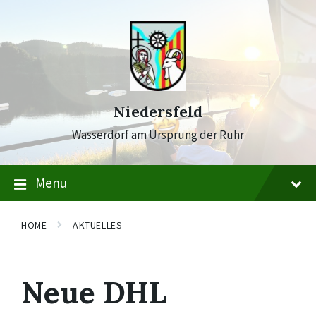
Skip
Skip
Skip
to
to
to
content
main
footer
navigation
Niedersfeld
Wasserdorf am Ursprung der Ruhr
Menu
HOME
AKTUELLES
Neue DHL