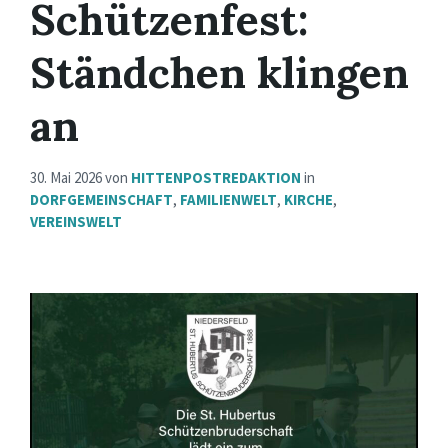
Schützenfest:
Ständchen klingen
an
30. Mai 2026
von
HITTENPOSTREDAKTION
in
DORFGEMEINSCHAFT
,
FAMILIENWELT
,
KIRCHE
,
VEREINSWELT