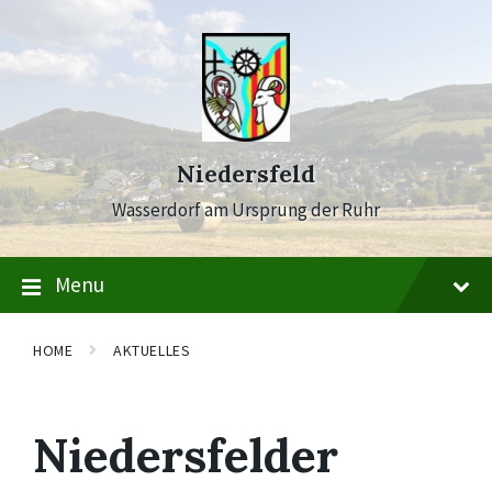
Skip
Skip
Skip
to
to
to
content
main
footer
navigation
Niedersfeld
Wasserdorf am Ursprung der Ruhr
Menu
HOME
AKTUELLES
Niedersfelder