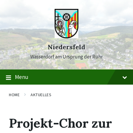
Skip
Skip
Skip
to
to
to
content
main
footer
navigation
Niedersfeld
Wasserdorf am Ursprung der Ruhr
Menu
HOME
AKTUELLES
Projekt-Chor zur