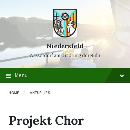
Skip
Skip
Skip
to
to
to
content
main
footer
navigation
Niedersfeld
Wasserdorf am Ursprung der Ruhr
Menu
HOME
AKTUELLES
Projekt Chor