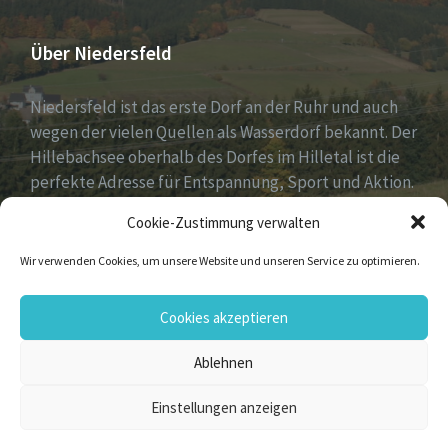
Über Niedersfeld
Niedersfeld ist das erste Dorf an der Ruhr und auch
wegen der vielen Quellen als Wasserdorf bekannt. Der
Hillebachsee oberhalb des Dorfes im Hilletal ist die
perfekte Adresse für Entspannung, Sport und Aktion.
Ruhe und Erholung findest du auf der Niedersfelder
Cookie-Zustimmung verwalten
Hochheide, 810 Meter hoch gelegen.
Wir verwenden Cookies, um unsere Website und unseren Service zu optimieren.
Email
Facebook
Flickr
Instagram
Vimeo
YouTube
Cookies akzeptieren
Ablehnen
© 2026 Niedersfeld
Einstellungen anzeigen