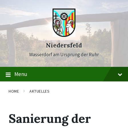
Skip
Skip
Skip
to
to
to
content
main
footer
navigation
Niedersfeld
Wasserdorf am Ursprung der Ruhr
Menu
HOME
AKTUELLES
Sanierung der