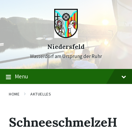
Skip
Skip
Skip
to
to
to
content
main
footer
navigation
Niedersfeld
Wasserdorf am Ursprung der Ruhr
Menu
HOME
AKTUELLES
SchneeschmelzeH