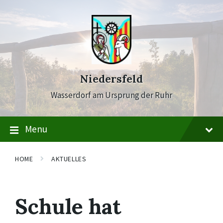
Skip
Skip
Skip
to
to
to
content
main
footer
navigation
Niedersfeld
Wasserdorf am Ursprung der Ruhr
Menu
HOME
AKTUELLES
Schule hat