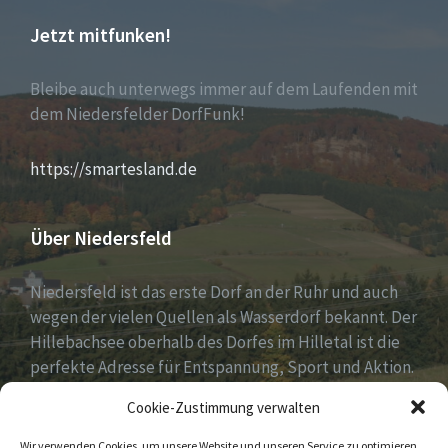
Jetzt mitfunken!
Bleibe auch unterwegs immer auf dem Laufenden mit
dem Niedersfelder DorfFunk!
https://smartesland.de
Über Niedersfeld
Niedersfeld ist das erste Dorf an der Ruhr und auch
wegen der vielen Quellen als Wasserdorf bekannt. Der
Hillebachsee oberhalb des Dorfes im Hilletal ist die
perfekte Adresse für Entspannung, Sport und Aktion.
Ruhe und Erholung findest du auf der Niedersfelder
Cookie-Zustimmung verwalten
Hochheide, 810 Meter hoch gelegen.
Wir verwenden Cookies, um unsere Website und unseren Service zu optimieren.