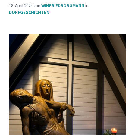
18. April 2025
von
WINFRIEDBORGMANN
in
DORFGESCHICHTEN