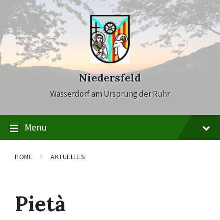
Skip
Skip
Skip
to
to
to
content
main
footer
navigation
Niedersfeld
Wasserdorf am Ursprung der Ruhr
Menu
HOME
AKTUELLES
Pietà