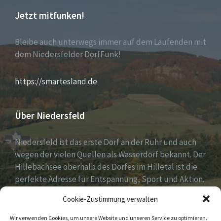
Jetzt mitfunken!
Bleibe auch unterwegs immer auf dem Laufenden mit
dem Niedersfelder DorfFunk!
https://smartesland.de
Über Niedersfeld
Niedersfeld ist das erste Dorf an der Ruhr und auch
wegen der vielen Quellen als Wasserdorf bekannt. Der
Hillebachsee oberhalb des Dorfes im Hilletal ist die
perfekte Adresse für Entspannung, Sport und Aktion.
Ruhe und Erholung findest du auf der Niedersfelder
Cookie-Zustimmung verwalten
Hochheide, 810 Meter hoch gelegen.
Wir verwenden Cookies, um unsere Website und unseren Service zu optimieren.