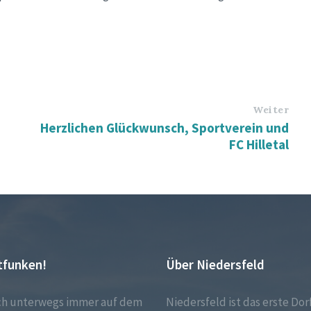
Weiter
Herzlichen Glückwunsch, Sportverein und
FC Hilletal
tfunken!
Über Niedersfeld
ch unterwegs immer auf dem
Niedersfeld ist das erste Dor