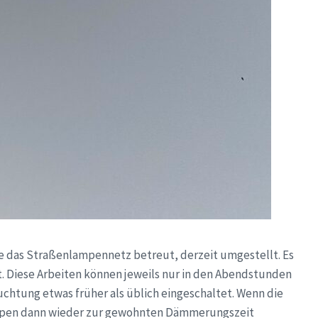
e das Straßenlampennetz betreut, derzeit umgestellt. Es
t. Diese Arbeiten können jeweils nur in den Abendstunden
uchtung etwas früher als üblich eingeschaltet. Wenn die
ampen dann wieder zur gewohnten Dämmerungszeit