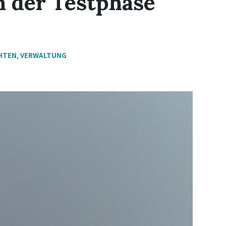
 der Testphase
HTEN
,
VERWALTUNG