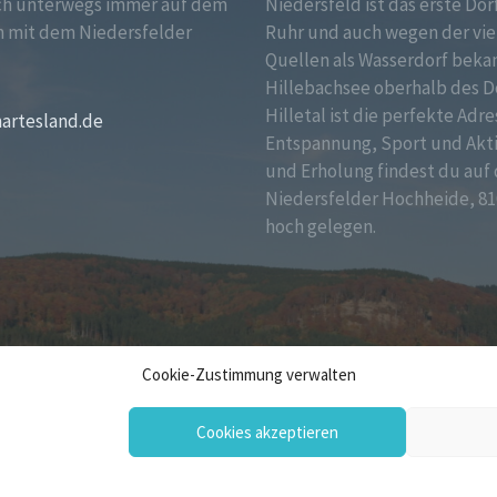
ch unterwegs immer auf dem
Niedersfeld ist das erste Dor
 mit dem Niedersfelder
Ruhr und auch wegen der vie
!
Quellen als Wasserdorf bekan
Hillebachsee oberhalb des D
Hilletal ist die perfekte Adre
martesland.de
Entspannung, Sport und Akt
und Erholung findest du auf 
Niedersfelder Hochheide, 81
hoch gelegen.
Cookie-Zustimmung verwalten
Cookies akzeptieren