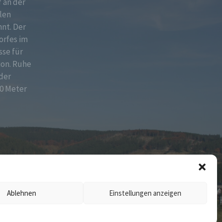
f an der
len
nt. Der
orfes im
sse für
ion. Ruhe
der
0 Meter
Ablehnen
Einstellungen anzeigen