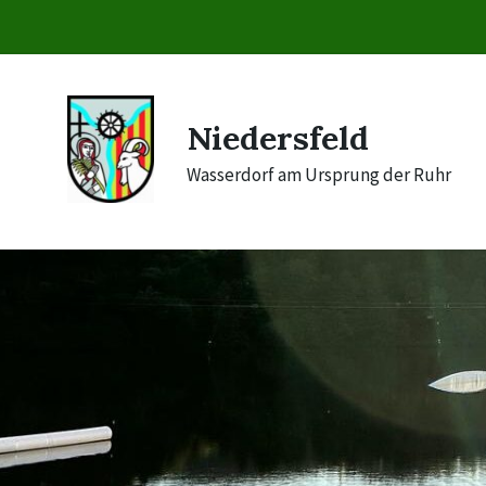
Skip
Skip
Skip
to
to
to
content
main
footer
navigation
Niedersfeld
Wasserdorf am Ursprung der Ruhr