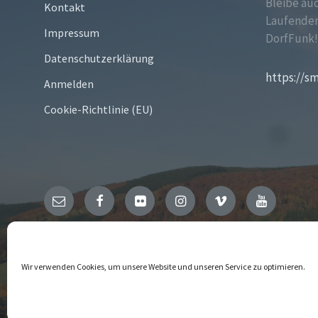
Bleibe au
Kontakt
Laufenden
Impressum
DorfFunk
Datenschutzerklärung
https://s
Anmelden
Cookie-Richtlinie (EU)
Email
Facebook
Flickr
Instagram
Vimeo
YouTube
© 2026 Niedersfeld
Wir verwenden Cookies, um unsere Website und unseren Service zu optimieren.