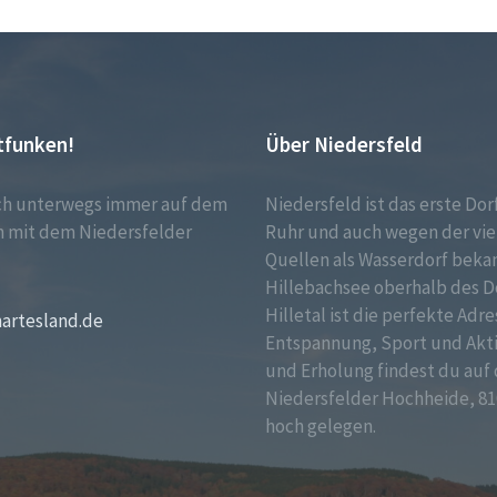
tfunken!
Über Niedersfeld
ch unterwegs immer auf dem
Niedersfeld ist das erste Dor
 mit dem Niedersfelder
Ruhr und auch wegen der vie
!
Quellen als Wasserdorf bekan
Hillebachsee oberhalb des D
Hilletal ist die perfekte Adre
martesland.de
Entspannung, Sport und Akt
und Erholung findest du auf 
Niedersfelder Hochheide, 81
hoch gelegen.