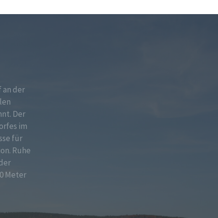
f an der
len
nt. Der
orfes im
sse für
ion. Ruhe
der
0 Meter