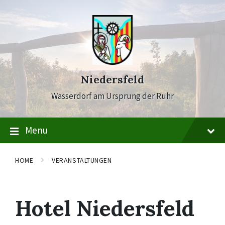
Skip
Skip
Skip
to
to
to
content
main
footer
navigation
Niedersfeld
Wasserdorf am Ursprung der Ruhr
Menu
HOME
VERANSTALTUNGEN
Hotel Niedersfeld