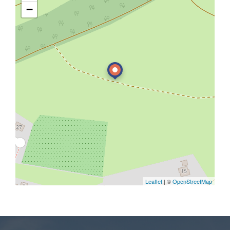
−
Leaflet
| ©
OpenStreetMap