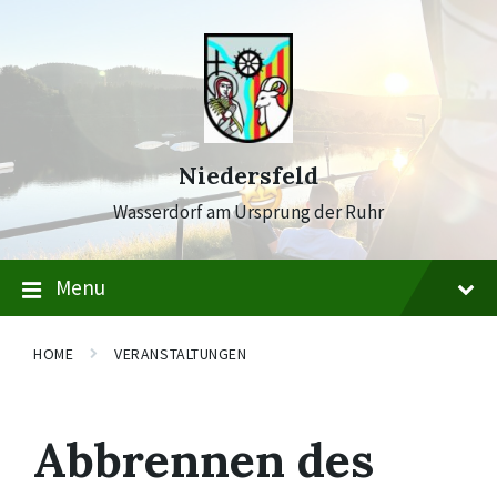
Skip
Skip
Skip
to
to
to
content
main
footer
navigation
Niedersfeld
Wasserdorf am Ursprung der Ruhr
Menu
HOME
VERANSTALTUNGEN
Abbrennen des