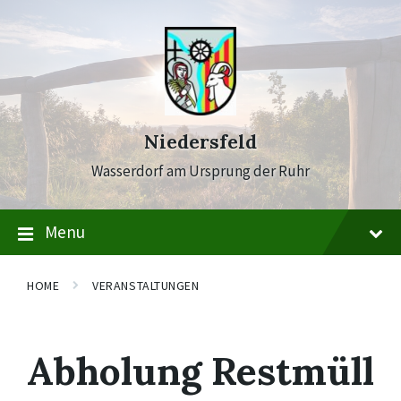
Skip
Skip
Skip
to
to
to
content
main
footer
navigation
Niedersfeld
Wasserdorf am Ursprung der Ruhr
Menu
HOME
VERANSTALTUNGEN
Abholung Restmüll