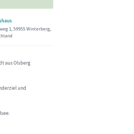
shaus
weg 1, 59955 Winterberg,
chland
dt aus Olsberg
anderziel und
dsee.