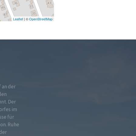
Leaflet
| ©
OpenStreetMap
f an der
len
nt. Der
orfes im
sse für
ion. Ruhe
der