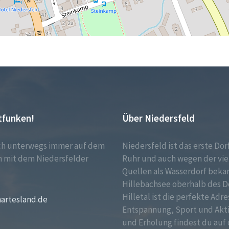
tfunken!
Über Niedersfeld
ch unterwegs immer auf dem
Niedersfeld ist das erste Dor
 mit dem Niedersfelder
Ruhr und auch wegen der vie
!
Quellen als Wasserdorf bekan
Hillebachsee oberhalb des D
Hilletal ist die perfekte Adre
martesland.de
Entspannung, Sport und Akt
und Erholung findest du auf 