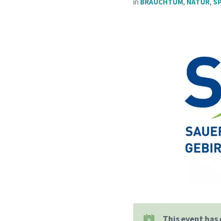
in
BRAUCHTUM
,
NATUR
,
S
This event has