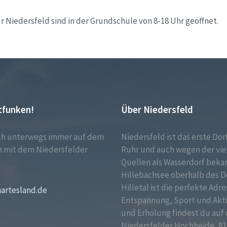
r Niedersfeld sind in der Grundschule von 8-18 Uhr geöffnet.
tfunken!
Über Niedersfeld
ch unterwegs immer auf dem
Niedersfeld ist das erste Dor
 mit dem Niedersfelder
Ruhr und auch wegen der vie
!
Quellen als Wasserdorf bekan
Hillebachsee oberhalb des D
Hilletal ist die perfekte Adre
martesland.de
Entspannung, Sport und Akt
und Erholung findest du auf 
Niedersfelder Hochheide, 81