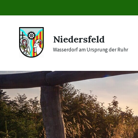
Skip
Skip
Skip
to
to
to
content
main
footer
navigation
Niedersfeld
Wasserdorf am Ursprung der Ruhr