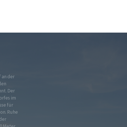
f an der
len
nt. Der
orfes im
sse für
ion. Ruhe
der
0 Meter