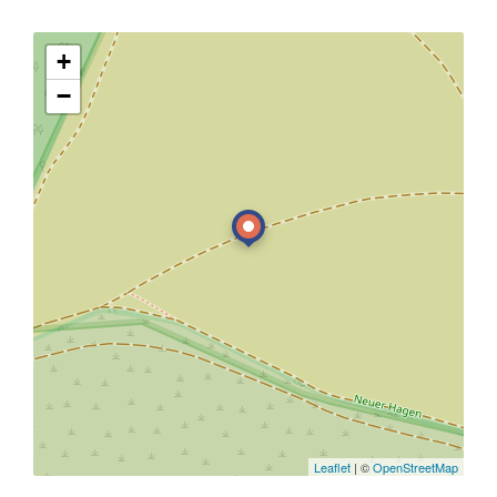
+
−
Leaflet
| ©
OpenStreetMap