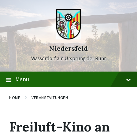
Skip
Skip
Skip
to
to
to
content
main
footer
navigation
Niedersfeld
Wasserdorf am Ursprung der Ruhr
Menu
HOME
VERANSTALTUNGEN
Freiluft-Kino an