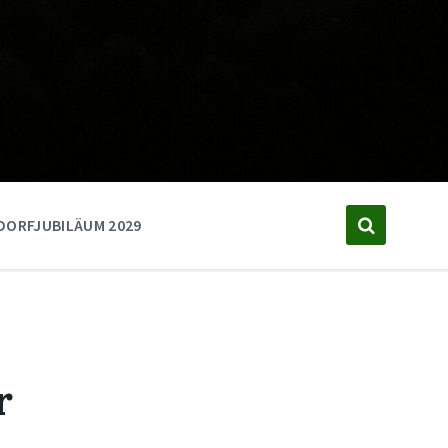
DORFJUBILÄUM 2029
r