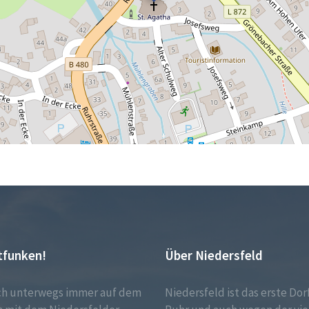
tfunken!
Über Niedersfeld
ch unterwegs immer auf dem
Niedersfeld ist das erste Dor