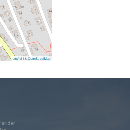
Leaflet
| ©
OpenStreetMap
f an der