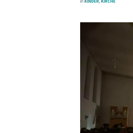
in
KINDER
,
KIRCHE