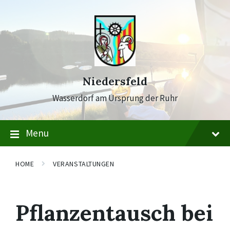
Skip
Skip
Skip
to
to
to
content
main
footer
navigation
Niedersfeld
Wasserdorf am Ursprung der Ruhr
Menu
HOME
VERANSTALTUNGEN
Pflanzentausch bei