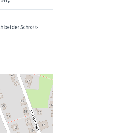
rberg
h bei der Schrott-