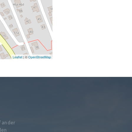
Leaflet
| ©
OpenStreetMap
f an der
len