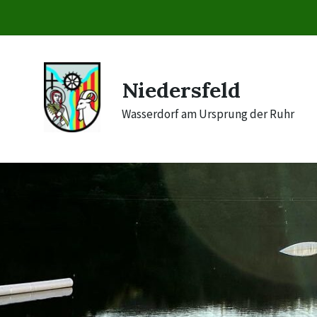
Skip
Skip
Skip
to
to
to
content
main
footer
navigation
Niedersfeld
Wasserdorf am Ursprung der Ruhr