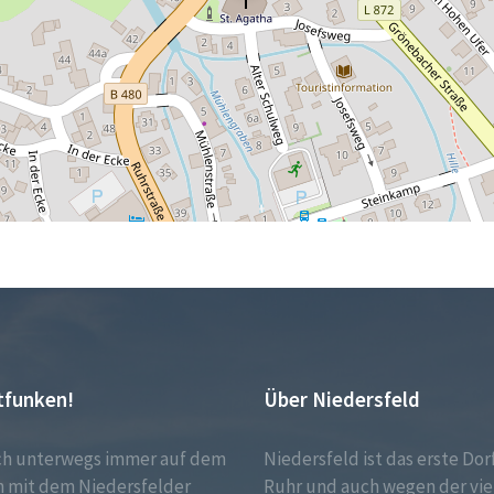
tfunken!
Über Niedersfeld
ch unterwegs immer auf dem
Niedersfeld ist das erste Dor
 mit dem Niedersfelder
Ruhr und auch wegen der vie