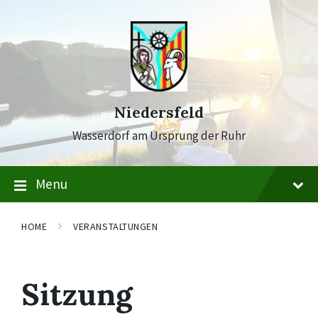
Skip
Skip
Skip
to
to
to
content
main
footer
navigation
Niedersfeld
Wasserdorf am Ursprung der Ruhr
Menu
HOME
VERANSTALTUNGEN
Sitzung