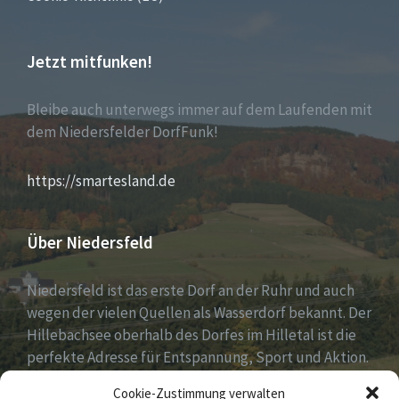
Jetzt mitfunken!
Bleibe auch unterwegs immer auf dem Laufenden mit
dem Niedersfelder DorfFunk!
https://smartesland.de
Über Niedersfeld
Niedersfeld ist das erste Dorf an der Ruhr und auch
wegen der vielen Quellen als Wasserdorf bekannt. Der
Hillebachsee oberhalb des Dorfes im Hilletal ist die
perfekte Adresse für Entspannung, Sport und Aktion.
Ruhe und Erholung findest du auf der Niedersfelder
Cookie-Zustimmung verwalten