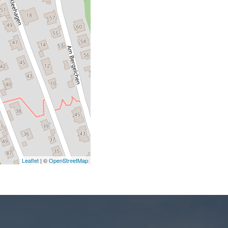
Leaflet
| ©
OpenStreetMap