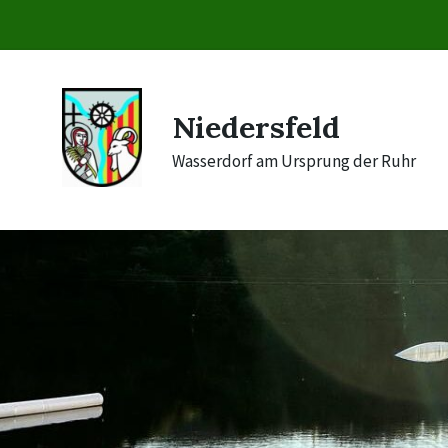
Skip
Skip
Skip
to
to
to
content
main
footer
navigation
Niedersfeld
Wasserdorf am Ursprung der Ruhr