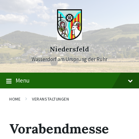
Skip
Skip
Skip
to
to
to
content
main
footer
navigation
Niedersfeld
Wasserdorf am Ursprung der Ruhr
Menu
HOME
VERANSTALTUNGEN
Vorabendmesse