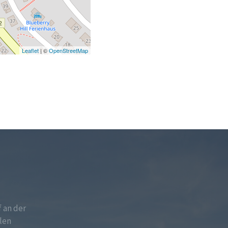
Leaflet
| ©
OpenStreetMap
f an der
len