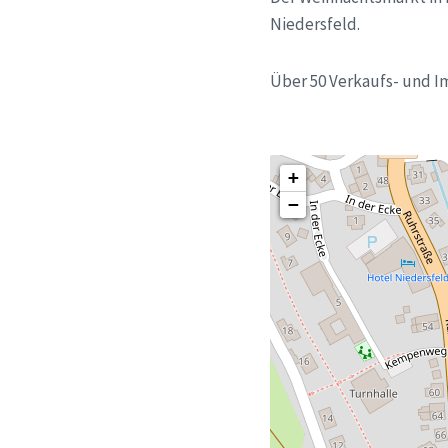
Niedersfeld.
Über 50 Verkaufs- und I
+
−