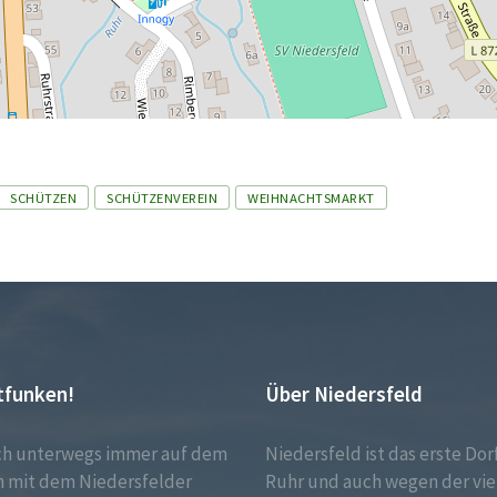
SCHÜTZEN
SCHÜTZENVEREIN
WEIHNACHTSMARKT
tfunken!
Über Niedersfeld
ch unterwegs immer auf dem
Niedersfeld ist das erste Dor
 mit dem Niedersfelder
Ruhr und auch wegen der vie