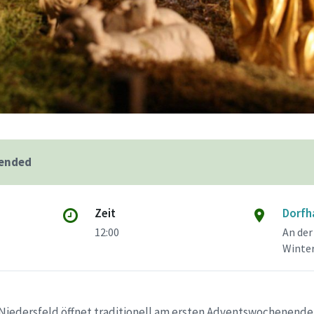
 ended
Zeit
Dorfh
12:00
An der
Winter
Niedersfeld öffnet traditionell am ersten Adventswochenende i