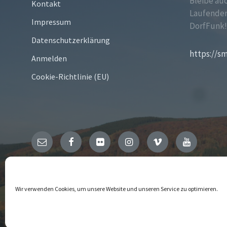
Bleibe au
Kontakt
Laufenden
Impressum
DorfFunk
Datenschutzerklärung
https://s
Anmelden
Cookie-Richtlinie (EU)
Email
Facebook
Flickr
Instagram
Vimeo
YouTube
© 2026 Niedersfeld
Wir verwenden Cookies, um unsere Website und unseren Service zu optimieren.