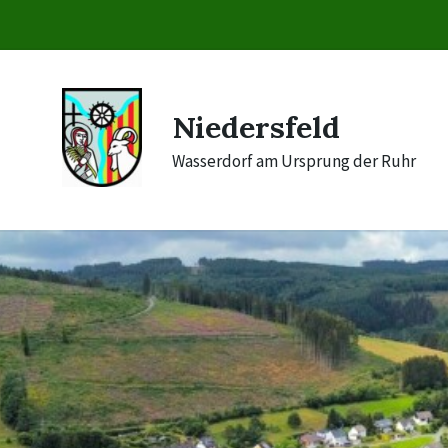
Skip
Skip
Skip
to
to
to
content
main
footer
navigation
Niedersfeld
Wasserdorf am Ursprung der Ruhr