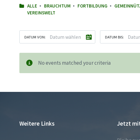
ALLE
BRAUCHTUM
FORTBILDUNG
GEMEINNÜT
VEREINSWELT
DATUM VON:
DATUM BIS:
No events matched your criteria
Weitere Links
Jetzt mi