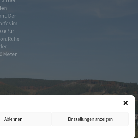
f an der
len
nt. Der
orfes im
sse für
ion. Ruhe
der
0 Meter
Ablehnen
Einstellungen anzeigen