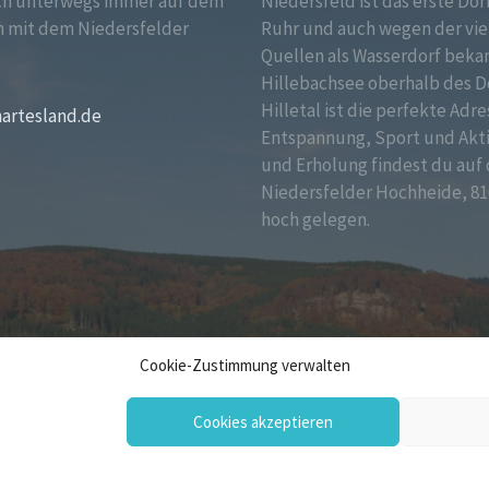
ch unterwegs immer auf dem
Niedersfeld ist das erste Dor
 mit dem Niedersfelder
Ruhr und auch wegen der vie
!
Quellen als Wasserdorf bekan
Hillebachsee oberhalb des D
Hilletal ist die perfekte Adre
martesland.de
Entspannung, Sport und Akt
und Erholung findest du auf 
Niedersfelder Hochheide, 81
hoch gelegen.
Cookie-Zustimmung verwalten
Cookies akzeptieren