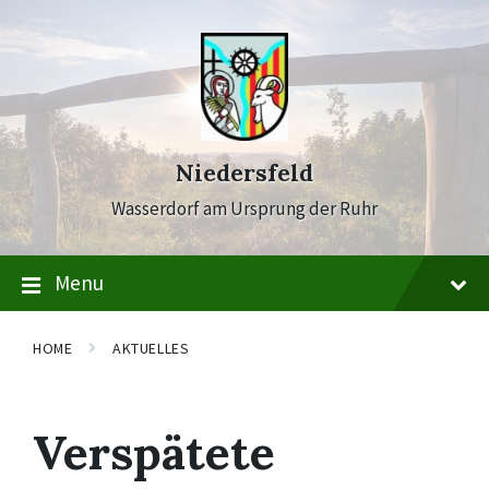
Skip
Skip
Skip
to
to
to
content
main
footer
navigation
Niedersfeld
Wasserdorf am Ursprung der Ruhr
Menu
HOME
AKTUELLES
Verspätete